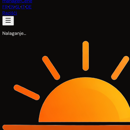
manager
Cene
FR
·
EN
·
SL
·
IT
·
DE
Razišči
Nalaganje…