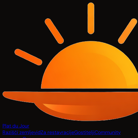
Plat du Jour
Razišči zemljevid
Za restavracije
Gostitelji
Community