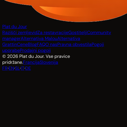
Plat du Jour
Razišči zemljevid
Za restavracije
Gostitelji
Community
manager
Alternativa Malou
Alternativa
Grattin
Cene
Blog
FAQ
O nas
Pravna obvestila
Pogoji
uporabe
Prodajni pogoji
© 2026 Plat du Jour. Vse pravice
pridržane.
Francija
Slovenija
FR
·
EN
·
SL
·
IT
·
DE