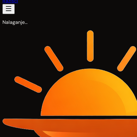
Razišči
Nalaganje…