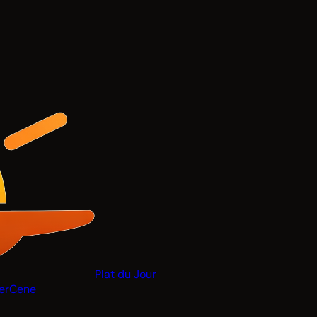
Plat du Jour
er
Cene