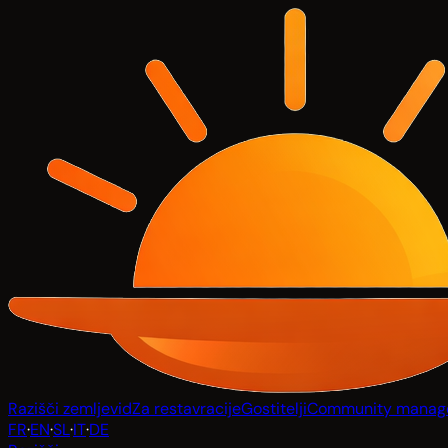
Razišči zemljevid
Za restavracije
Gostitelji
Community manag
FR
·
EN
·
SL
·
IT
·
DE