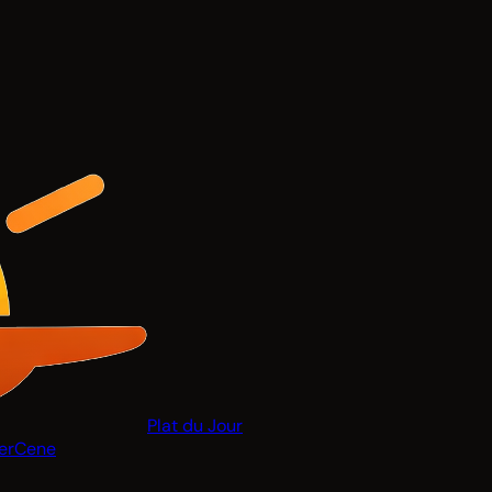
Plat du Jour
er
Cene