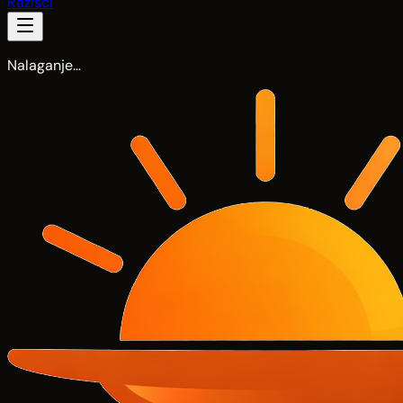
Razišči
Nalaganje…