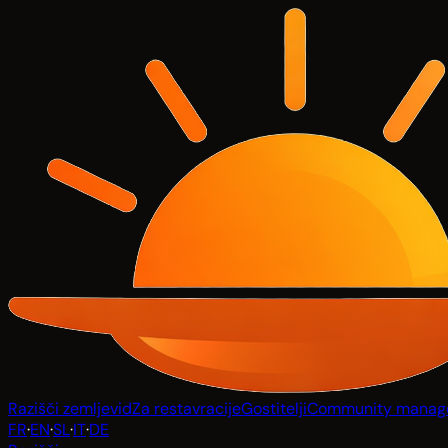
Razišči zemljevid
Za restavracije
Gostitelji
Community manag
FR
·
EN
·
SL
·
IT
·
DE