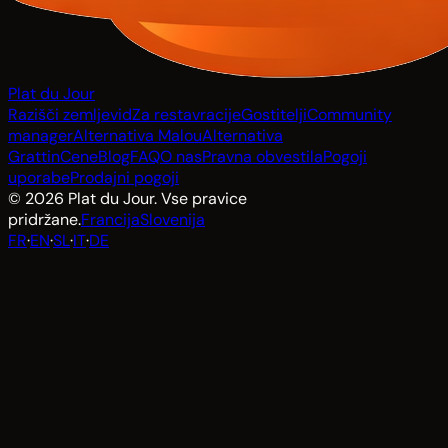
Plat du Jour
Razišči zemljevid
Za restavracije
Gostitelji
Community
manager
Alternativa Malou
Alternativa
Grattin
Cene
Blog
FAQ
O nas
Pravna obvestila
Pogoji
uporabe
Prodajni pogoji
© 2026 Plat du Jour. Vse pravice
pridržane.
Francija
Slovenija
FR
·
EN
·
SL
·
IT
·
DE