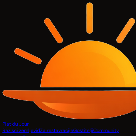
Plat du Jour
Razišči zemljevid
Za restavracije
Gostitelji
Community