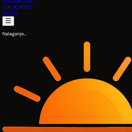
manager
Cene
FR
·
EN
·
SL
·
IT
·
DE
Razišči
Nalaganje…