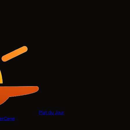
Plat du Jour
er
Cene