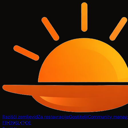
Razišči zemljevid
Za restavracije
Gostitelji
Community manag
FR
·
EN
·
SL
·
IT
·
DE