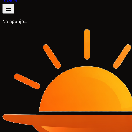
Razišči
Nalaganje…