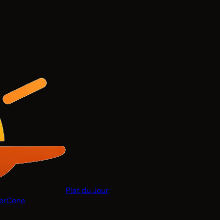
Plat du Jour
er
Cene