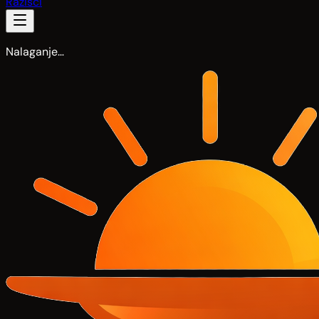
Razišči
Nalaganje…