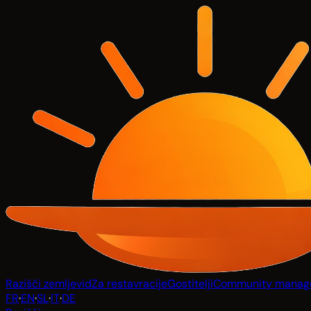
Razišči zemljevid
Za restavracije
Gostitelji
Community manag
FR
·
EN
·
SL
·
IT
·
DE