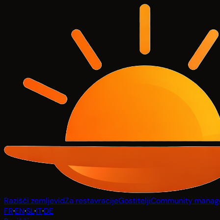
Razišči zemljevid
Za restavracije
Gostitelji
Community manag
FR
·
EN
·
SL
·
IT
·
DE