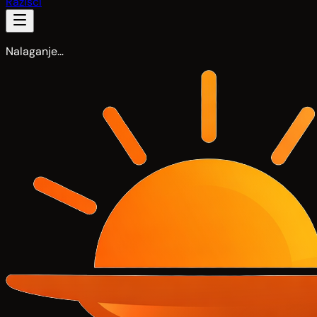
Razišči
Nalaganje…