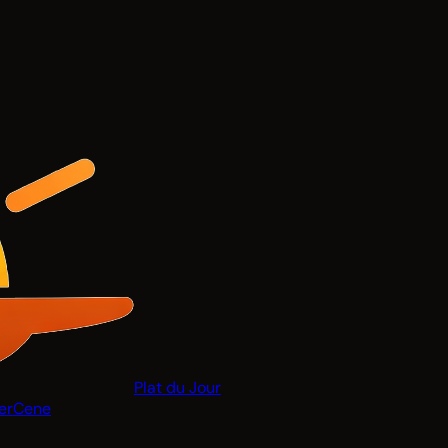
Plat du Jour
er
Cene