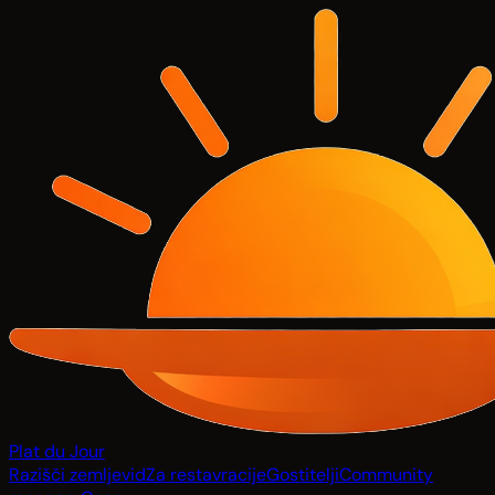
Plat du Jour
Razišči zemljevid
Za restavracije
Gostitelji
Community