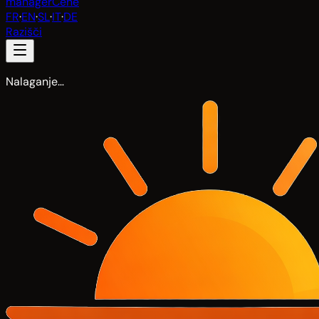
manager
Cene
FR
·
EN
·
SL
·
IT
·
DE
Razišči
Nalaganje…