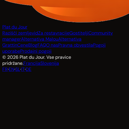
Plat du Jour
Razišči zemljevid
Za restavracije
Gostitelji
Community
manager
Alternativa Malou
Alternativa
Grattin
Cene
Blog
FAQ
O nas
Pravna obvestila
Pogoji
uporabe
Prodajni pogoji
© 2026 Plat du Jour. Vse pravice
pridržane.
Francija
Slovenija
FR
·
EN
·
SL
·
IT
·
DE