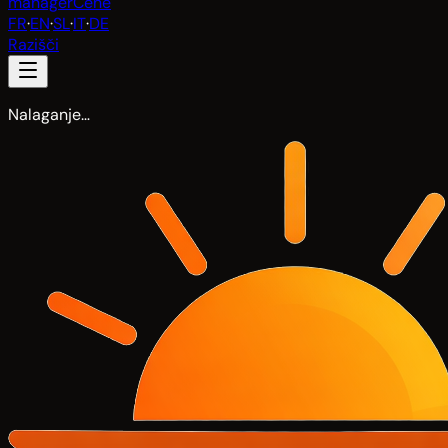
manager
Cene
FR
·
EN
·
SL
·
IT
·
DE
Razišči
Nalaganje…