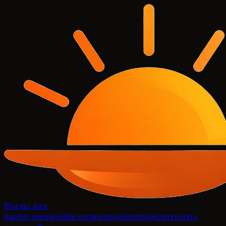
Plat du Jour
Razišči zemljevid
Za restavracije
Gostitelji
Community