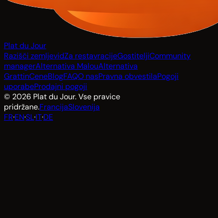
Plat du Jour
Razišči zemljevid
Za restavracije
Gostitelji
Community
manager
Alternativa Malou
Alternativa
Grattin
Cene
Blog
FAQ
O nas
Pravna obvestila
Pogoji
uporabe
Prodajni pogoji
© 2026 Plat du Jour. Vse pravice
pridržane.
Francija
Slovenija
FR
·
EN
·
SL
·
IT
·
DE