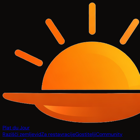
Plat du Jour
Razišči zemljevid
Za restavracije
Gostitelji
Community