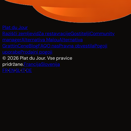
Plat du Jour
Razišči zemljevid
Za restavracije
Gostitelji
Community
manager
Alternativa Malou
Alternativa
Grattin
Cene
Blog
FAQ
O nas
Pravna obvestila
Pogoji
uporabe
Prodajni pogoji
© 2026 Plat du Jour. Vse pravice
pridržane.
Francija
Slovenija
FR
·
EN
·
SL
·
IT
·
DE