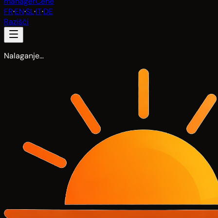
manager
Cene
FR
·
EN
·
SL
·
IT
·
DE
Razišči
Nalaganje…