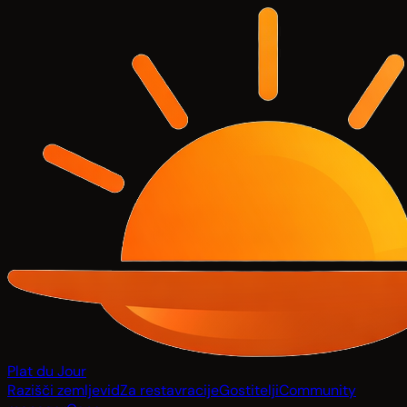
Plat du Jour
Razišči zemljevid
Za restavracije
Gostitelji
Community