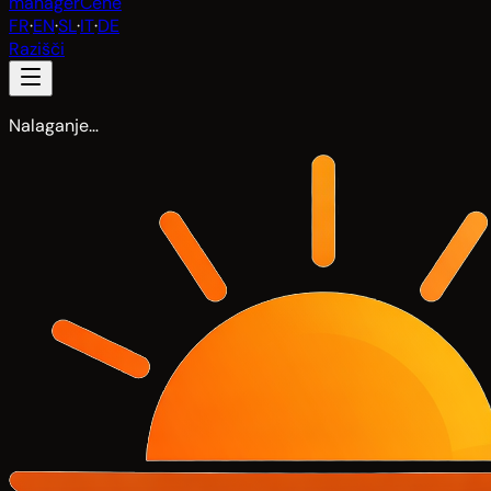
manager
Cene
FR
·
EN
·
SL
·
IT
·
DE
Razišči
Nalaganje…