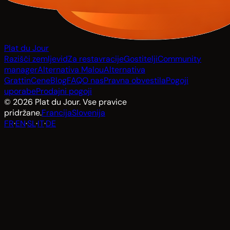
Plat du Jour
Razišči zemljevid
Za restavracije
Gostitelji
Community
manager
Alternativa Malou
Alternativa
Grattin
Cene
Blog
FAQ
O nas
Pravna obvestila
Pogoji
uporabe
Prodajni pogoji
© 2026 Plat du Jour. Vse pravice
pridržane.
Francija
Slovenija
FR
·
EN
·
SL
·
IT
·
DE