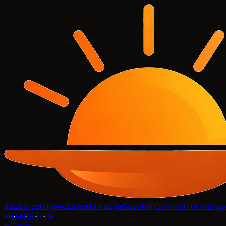
Razišči zemljevid
Za restavracije
Gostitelji
Community manag
FR
·
EN
·
SL
·
IT
·
DE