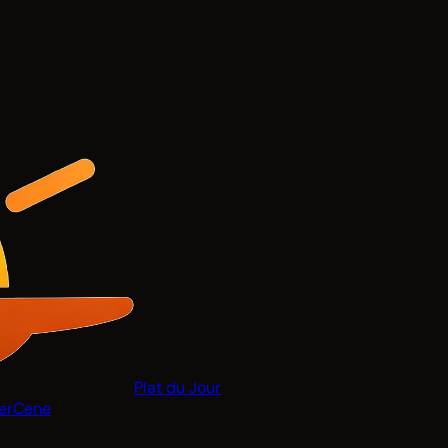
Plat du Jour
er
Cene