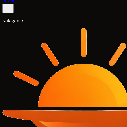
Razišči
Nalaganje…