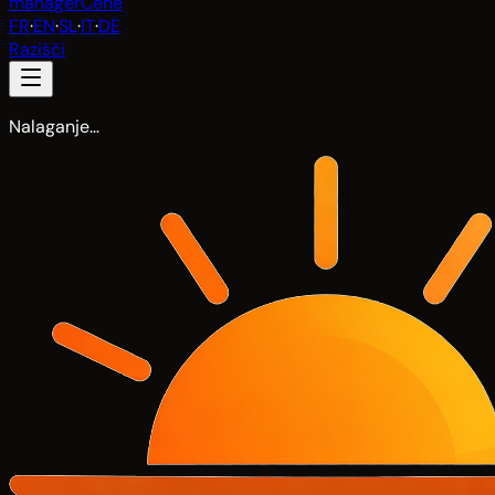
manager
Cene
FR
·
EN
·
SL
·
IT
·
DE
Razišči
Nalaganje…