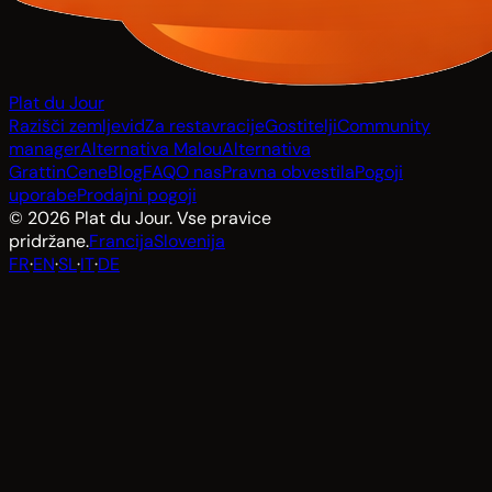
Plat du Jour
Razišči zemljevid
Za restavracije
Gostitelji
Community
manager
Alternativa Malou
Alternativa
Grattin
Cene
Blog
FAQ
O nas
Pravna obvestila
Pogoji
uporabe
Prodajni pogoji
© 2026 Plat du Jour. Vse pravice
pridržane.
Francija
Slovenija
FR
·
EN
·
SL
·
IT
·
DE