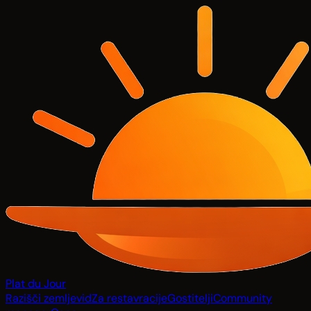
Plat du Jour
Razišči zemljevid
Za restavracije
Gostitelji
Community