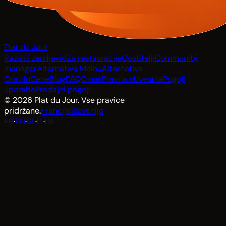
Plat du Jour
Razišči zemljevid
Za restavracije
Gostitelji
Community
manager
Alternativa Malou
Alternativa
Grattin
Cene
Blog
FAQ
O nas
Pravna obvestila
Pogoji
uporabe
Prodajni pogoji
© 2026 Plat du Jour. Vse pravice
pridržane.
Francija
Slovenija
FR
·
EN
·
SL
·
IT
·
DE