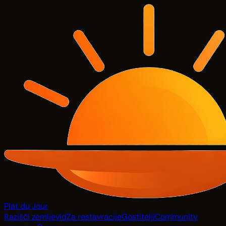
Plat du Jour
Razišči zemljevid
Za restavracije
Gostitelji
Community