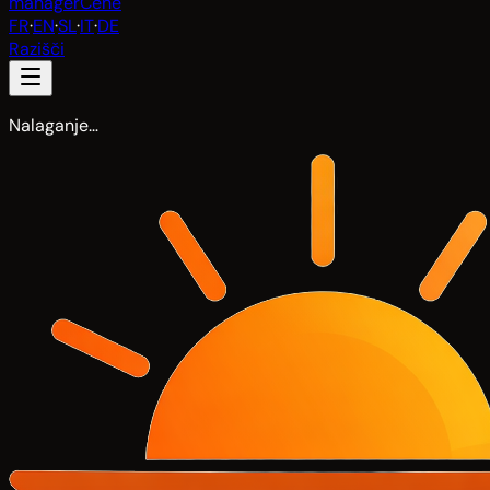
manager
Cene
FR
·
EN
·
SL
·
IT
·
DE
Razišči
Nalaganje…