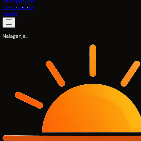
manager
Cene
FR
·
EN
·
SL
·
IT
·
DE
Razišči
Nalaganje…