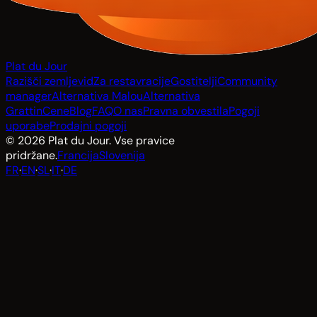
Plat du Jour
Razišči zemljevid
Za restavracije
Gostitelji
Community
manager
Alternativa Malou
Alternativa
Grattin
Cene
Blog
FAQ
O nas
Pravna obvestila
Pogoji
uporabe
Prodajni pogoji
© 2026 Plat du Jour. Vse pravice
pridržane.
Francija
Slovenija
FR
·
EN
·
SL
·
IT
·
DE