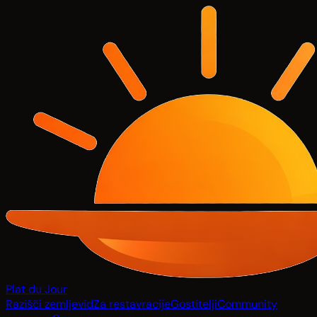
Plat du Jour
Razišči zemljevid
Za restavracije
Gostitelji
Community