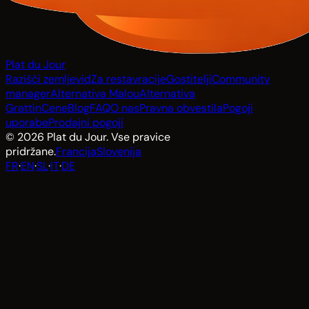
Plat du Jour
Razišči zemljevid
Za restavracije
Gostitelji
Community
manager
Alternativa Malou
Alternativa
Grattin
Cene
Blog
FAQ
O nas
Pravna obvestila
Pogoji
uporabe
Prodajni pogoji
© 2026 Plat du Jour. Vse pravice
pridržane.
Francija
Slovenija
FR
·
EN
·
SL
·
IT
·
DE