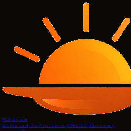
Plat du Jour
Razišči zemljevid
Za restavracije
Gostitelji
Community