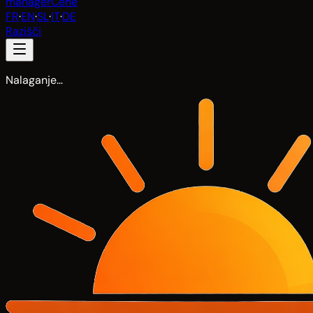
manager
Cene
FR
·
EN
·
SL
·
IT
·
DE
Razišči
Nalaganje…