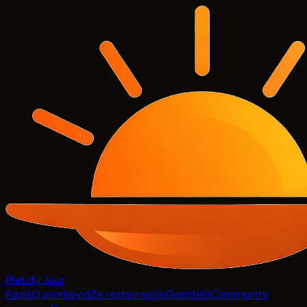
Plat du Jour
Razišči zemljevid
Za restavracije
Gostitelji
Community