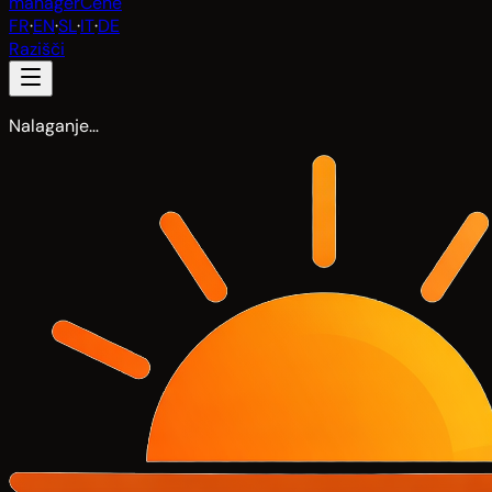
manager
Cene
FR
·
EN
·
SL
·
IT
·
DE
Razišči
Nalaganje…