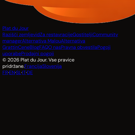
Plat du Jour
Razišči zemljevid
Za restavracije
Gostitelji
Community
manager
Alternativa Malou
Alternativa
Grattin
Cene
Blog
FAQ
O nas
Pravna obvestila
Pogoji
uporabe
Prodajni pogoji
© 2026 Plat du Jour. Vse pravice
pridržane.
Francija
Slovenija
FR
·
EN
·
SL
·
IT
·
DE