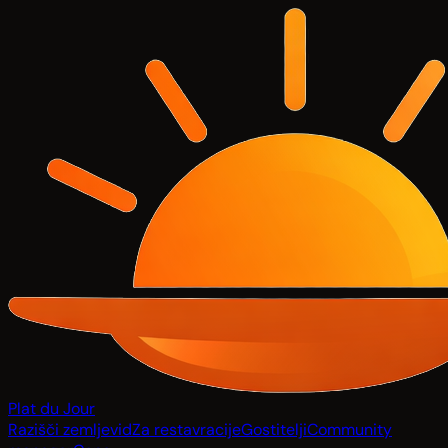
Plat du Jour
Razišči zemljevid
Za restavracije
Gostitelji
Community