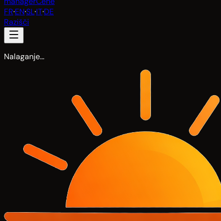
manager
Cene
FR
·
EN
·
SL
·
IT
·
DE
Razišči
Nalaganje…