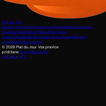
Plat du Jour
Razišči zemljevid
Za restavracije
Gostitelji
Community
manager
Alternativa Malou
Alternativa
Grattin
Cene
Blog
FAQ
O nas
Pravna obvestila
Pogoji
uporabe
Prodajni pogoji
© 2026 Plat du Jour. Vse pravice
pridržane.
Francija
Slovenija
FR
·
EN
·
SL
·
IT
·
DE