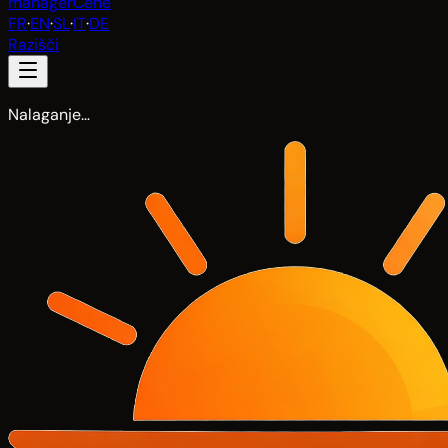
manager
Cene
FR
·
EN
·
SL
·
IT
·
DE
Razišči
Nalaganje…