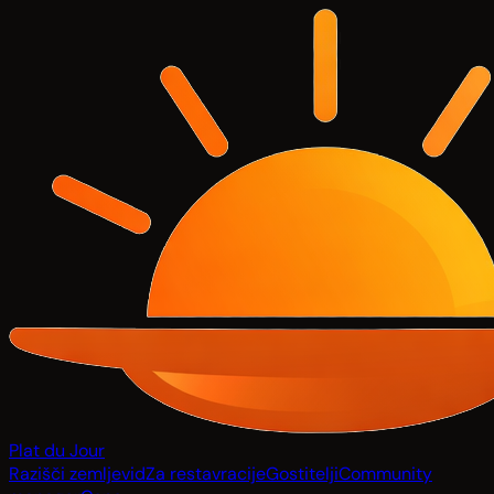
Plat du Jour
Razišči zemljevid
Za restavracije
Gostitelji
Community