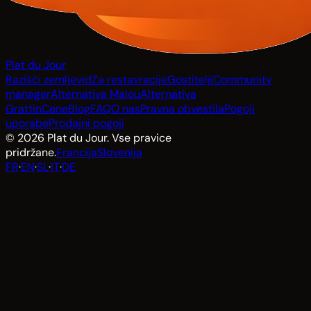
Plat du Jour
Razišči zemljevid
Za restavracije
Gostitelji
Community
manager
Alternativa Malou
Alternativa
Grattin
Cene
Blog
FAQ
O nas
Pravna obvestila
Pogoji
uporabe
Prodajni pogoji
© 2026 Plat du Jour. Vse pravice
pridržane.
Francija
Slovenija
FR
·
EN
·
SL
·
IT
·
DE