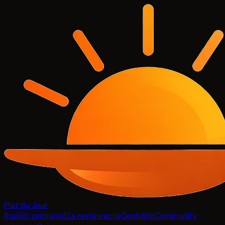
Plat du Jour
Razišči zemljevid
Za restavracije
Gostitelji
Community