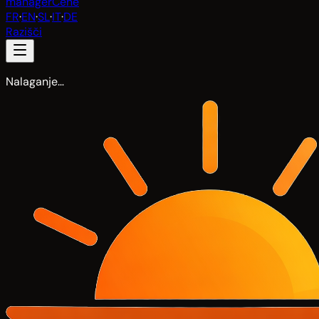
manager
Cene
FR
·
EN
·
SL
·
IT
·
DE
Razišči
Nalaganje…