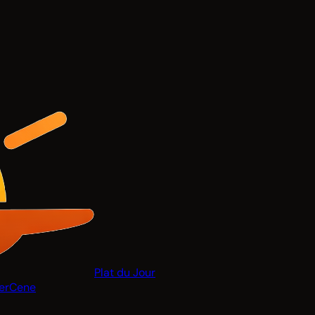
Plat du Jour
er
Cene