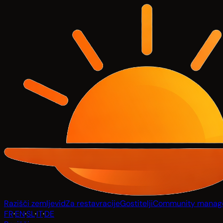
Razišči zemljevid
Za restavracije
Gostitelji
Community manag
FR
·
EN
·
SL
·
IT
·
DE