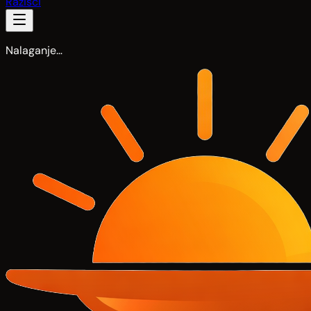
Razišči
Nalaganje…