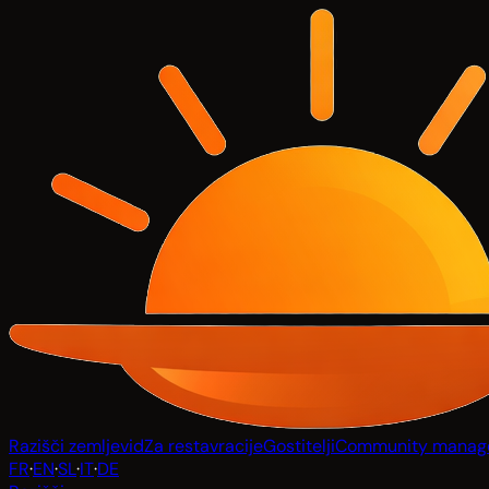
Razišči zemljevid
Za restavracije
Gostitelji
Community manag
FR
·
EN
·
SL
·
IT
·
DE