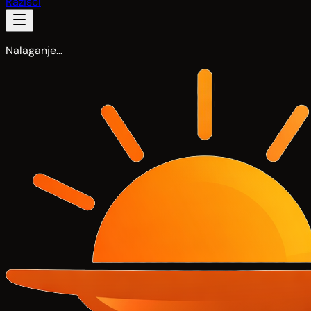
Razišči
Nalaganje…