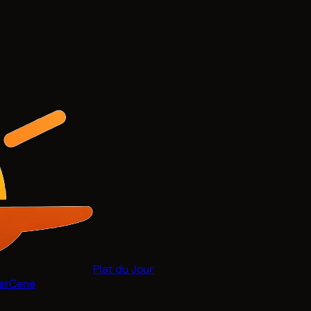
Plat du Jour
er
Cene