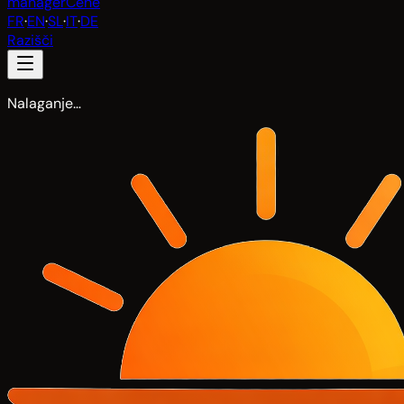
manager
Cene
FR
·
EN
·
SL
·
IT
·
DE
Razišči
Nalaganje…