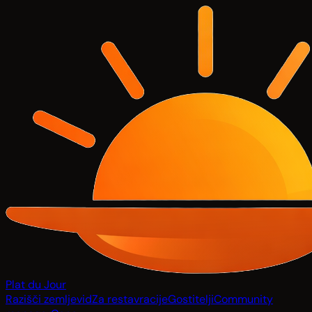
Plat du Jour
Razišči zemljevid
Za restavracije
Gostitelji
Community