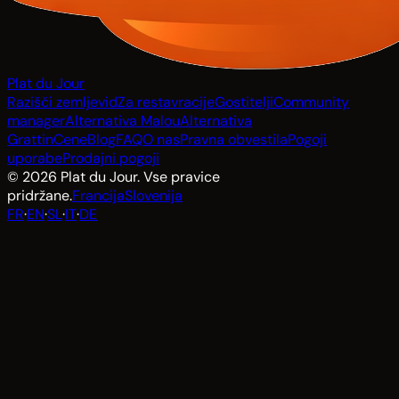
Plat du Jour
Razišči zemljevid
Za restavracije
Gostitelji
Community
manager
Alternativa Malou
Alternativa
Grattin
Cene
Blog
FAQ
O nas
Pravna obvestila
Pogoji
uporabe
Prodajni pogoji
© 2026 Plat du Jour. Vse pravice
pridržane.
Francija
Slovenija
FR
·
EN
·
SL
·
IT
·
DE