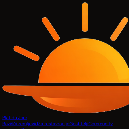
Plat du Jour
Razišči zemljevid
Za restavracije
Gostitelji
Community