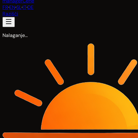
manager
Cene
FR
·
EN
·
SL
·
IT
·
DE
Razišči
Nalaganje…