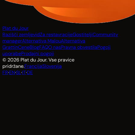
Plat du Jour
Razišči zemljevid
Za restavracije
Gostitelji
Community
manager
Alternativa Malou
Alternativa
Grattin
Cene
Blog
FAQ
O nas
Pravna obvestila
Pogoji
uporabe
Prodajni pogoji
© 2026 Plat du Jour. Vse pravice
pridržane.
Francija
Slovenija
FR
·
EN
·
SL
·
IT
·
DE