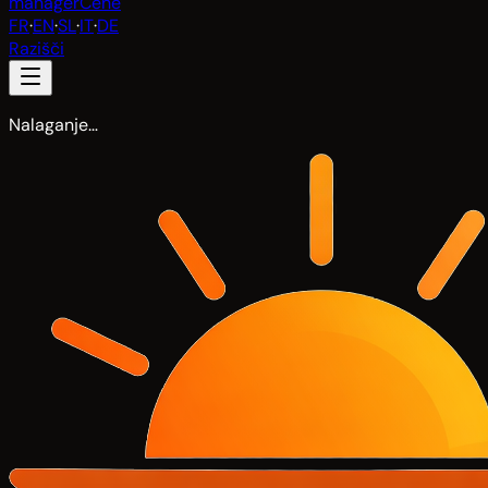
manager
Cene
FR
·
EN
·
SL
·
IT
·
DE
Razišči
Nalaganje…