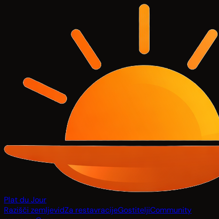
Plat du Jour
Razišči zemljevid
Za restavracije
Gostitelji
Community