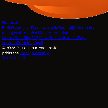
Plat du Jour
Razišči zemljevid
Za restavracije
Gostitelji
Community
manager
Alternativa Malou
Alternativa
Grattin
Cene
Blog
FAQ
O nas
Pravna obvestila
Pogoji
uporabe
Prodajni pogoji
© 2026 Plat du Jour. Vse pravice
pridržane.
Francija
Slovenija
FR
·
EN
·
SL
·
IT
·
DE