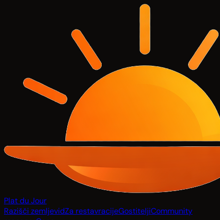
Plat du Jour
Razišči zemljevid
Za restavracije
Gostitelji
Community