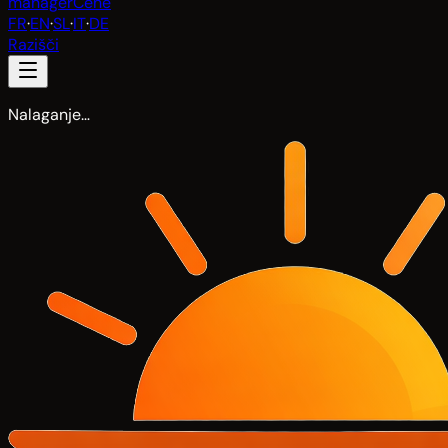
manager
Cene
FR
·
EN
·
SL
·
IT
·
DE
Razišči
Nalaganje…