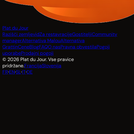
Plat du Jour
Razišči zemljevid
Za restavracije
Gostitelji
Community
manager
Alternativa Malou
Alternativa
Grattin
Cene
Blog
FAQ
O nas
Pravna obvestila
Pogoji
uporabe
Prodajni pogoji
© 2026 Plat du Jour. Vse pravice
pridržane.
Francija
Slovenija
FR
·
EN
·
SL
·
IT
·
DE