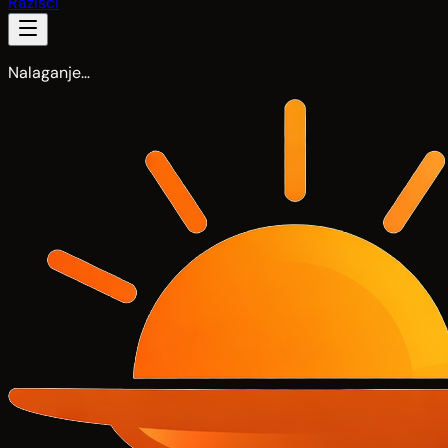
Razišči
Nalaganje…