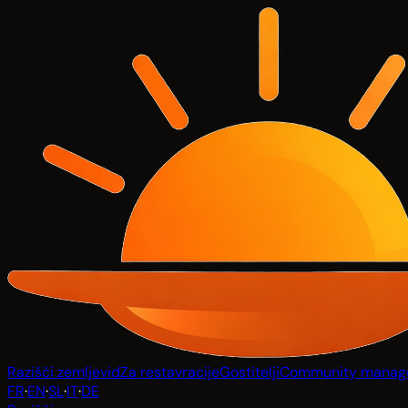
Razišči zemljevid
Za restavracije
Gostitelji
Community manag
FR
·
EN
·
SL
·
IT
·
DE