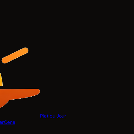
Plat du Jour
er
Cene