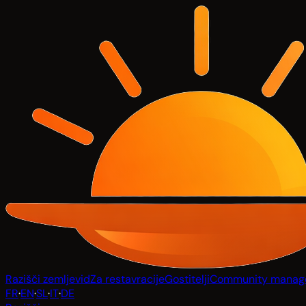
Razišči zemljevid
Za restavracije
Gostitelji
Community manag
FR
·
EN
·
SL
·
IT
·
DE