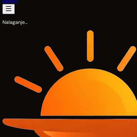
Razišči
Nalaganje…