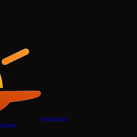
Plat du Jour
er
Cene