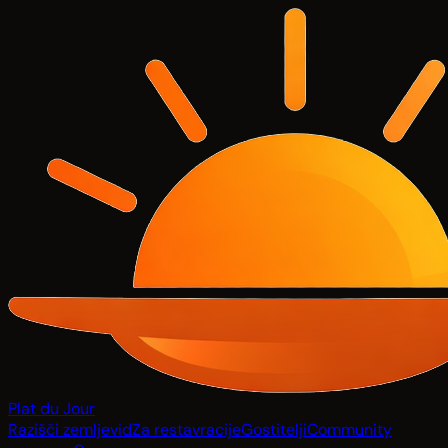
Plat du Jour
Razišči zemljevid
Za restavracije
Gostitelji
Community