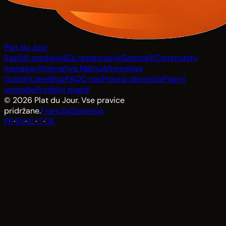
Plat du Jour
Razišči zemljevid
Za restavracije
Gostitelji
Community
manager
Alternativa Malou
Alternativa
Grattin
Cene
Blog
FAQ
O nas
Pravna obvestila
Pogoji
uporabe
Prodajni pogoji
© 2026 Plat du Jour. Vse pravice
pridržane.
Francija
Slovenija
FR
·
EN
·
SL
·
IT
·
DE