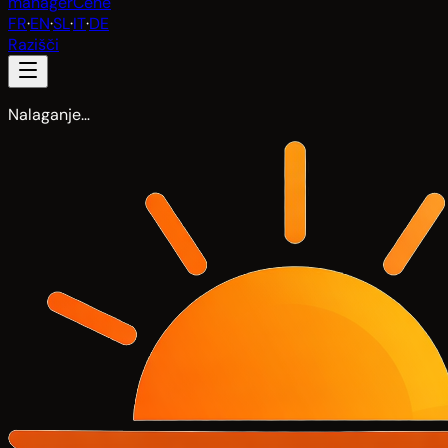
manager
Cene
FR
·
EN
·
SL
·
IT
·
DE
Razišči
Nalaganje…