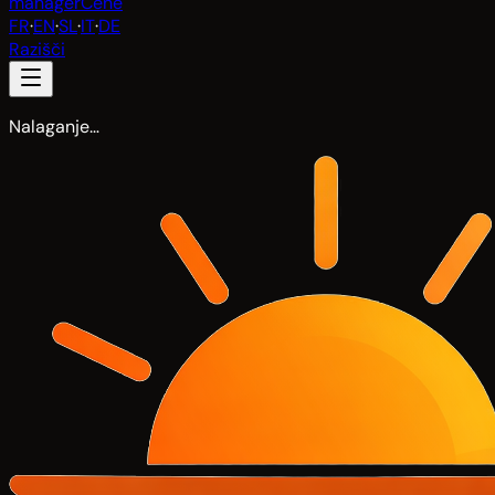
manager
Cene
FR
·
EN
·
SL
·
IT
·
DE
Razišči
Nalaganje…