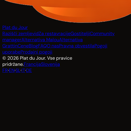
Plat du Jour
Razišči zemljevid
Za restavracije
Gostitelji
Community
manager
Alternativa Malou
Alternativa
Grattin
Cene
Blog
FAQ
O nas
Pravna obvestila
Pogoji
uporabe
Prodajni pogoji
© 2026 Plat du Jour. Vse pravice
pridržane.
Francija
Slovenija
FR
·
EN
·
SL
·
IT
·
DE