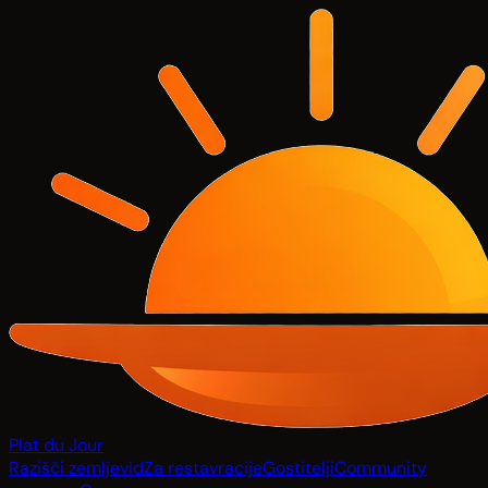
Plat du Jour
Razišči zemljevid
Za restavracije
Gostitelji
Community