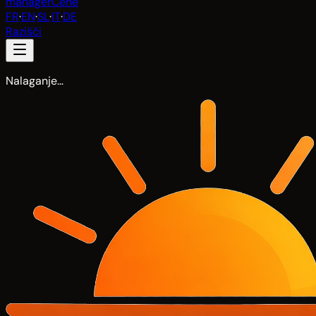
manager
Cene
FR
·
EN
·
SL
·
IT
·
DE
Razišči
Nalaganje…