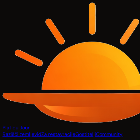
Plat du Jour
Razišči zemljevid
Za restavracije
Gostitelji
Community