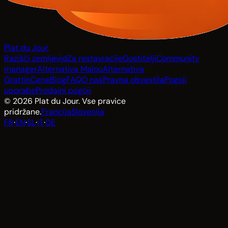
Plat du Jour
Razišči zemljevid
Za restavracije
Gostitelji
Community
manager
Alternativa Malou
Alternativa
Grattin
Cene
Blog
FAQ
O nas
Pravna obvestila
Pogoji
uporabe
Prodajni pogoji
© 2026 Plat du Jour. Vse pravice
pridržane.
Francija
Slovenija
FR
·
EN
·
SL
·
IT
·
DE