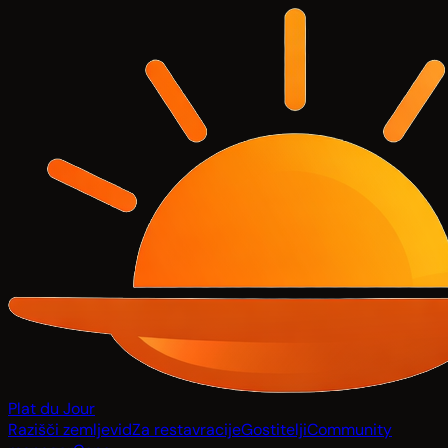
Plat du Jour
Razišči zemljevid
Za restavracije
Gostitelji
Community