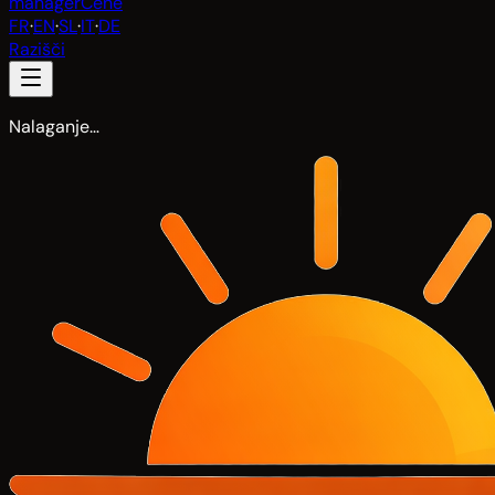
manager
Cene
FR
·
EN
·
SL
·
IT
·
DE
Razišči
Nalaganje…