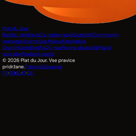
Plat du Jour
Razišči zemljevid
Za restavracije
Gostitelji
Community
manager
Alternativa Malou
Alternativa
Grattin
Cene
Blog
FAQ
O nas
Pravna obvestila
Pogoji
uporabe
Prodajni pogoji
© 2026 Plat du Jour. Vse pravice
pridržane.
Francija
Slovenija
FR
·
EN
·
SL
·
IT
·
DE