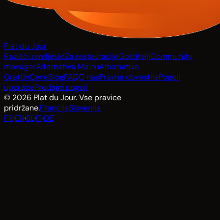
Plat du Jour
Razišči zemljevid
Za restavracije
Gostitelji
Community
manager
Alternativa Malou
Alternativa
Grattin
Cene
Blog
FAQ
O nas
Pravna obvestila
Pogoji
uporabe
Prodajni pogoji
© 2026 Plat du Jour. Vse pravice
pridržane.
Francija
Slovenija
FR
·
EN
·
SL
·
IT
·
DE