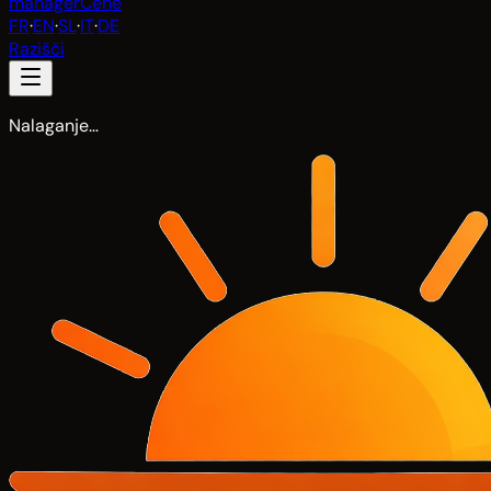
manager
Cene
FR
·
EN
·
SL
·
IT
·
DE
Razišči
Nalaganje…