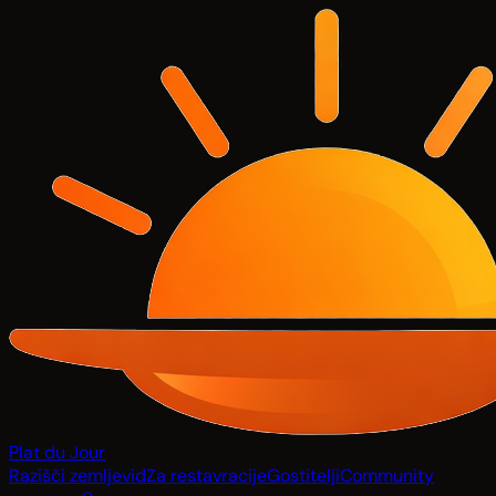
Plat du Jour
Razišči zemljevid
Za restavracije
Gostitelji
Community