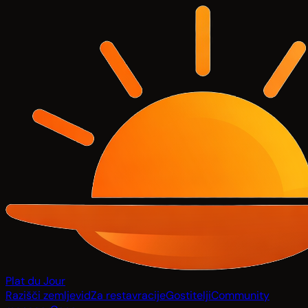
Plat du Jour
Razišči zemljevid
Za restavracije
Gostitelji
Community