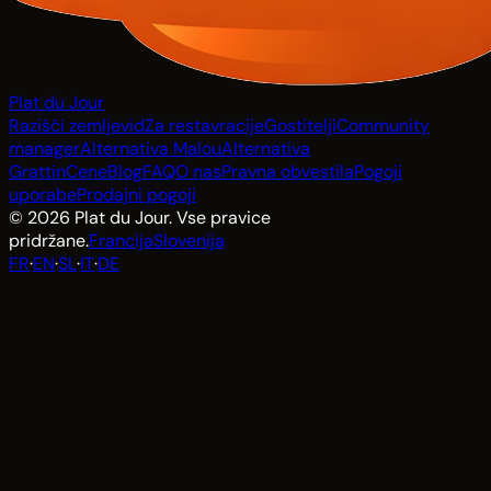
Plat du Jour
Razišči zemljevid
Za restavracije
Gostitelji
Community
manager
Alternativa Malou
Alternativa
Grattin
Cene
Blog
FAQ
O nas
Pravna obvestila
Pogoji
uporabe
Prodajni pogoji
© 2026 Plat du Jour. Vse pravice
pridržane.
Francija
Slovenija
FR
·
EN
·
SL
·
IT
·
DE