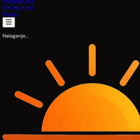
manager
Cene
FR
·
EN
·
SL
·
IT
·
DE
Razišči
Nalaganje…