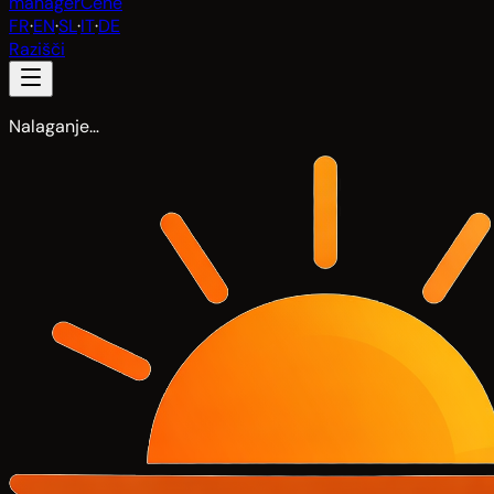
manager
Cene
FR
·
EN
·
SL
·
IT
·
DE
Razišči
Nalaganje…