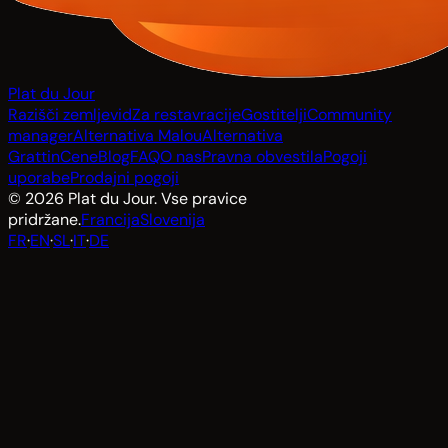
Plat du Jour
Razišči zemljevid
Za restavracije
Gostitelji
Community
manager
Alternativa Malou
Alternativa
Grattin
Cene
Blog
FAQ
O nas
Pravna obvestila
Pogoji
uporabe
Prodajni pogoji
© 2026 Plat du Jour. Vse pravice
pridržane.
Francija
Slovenija
FR
·
EN
·
SL
·
IT
·
DE