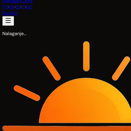
manager
Cene
FR
·
EN
·
SL
·
IT
·
DE
Razišči
Nalaganje…