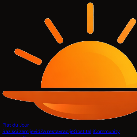
Plat du Jour
Razišči zemljevid
Za restavracije
Gostitelji
Community