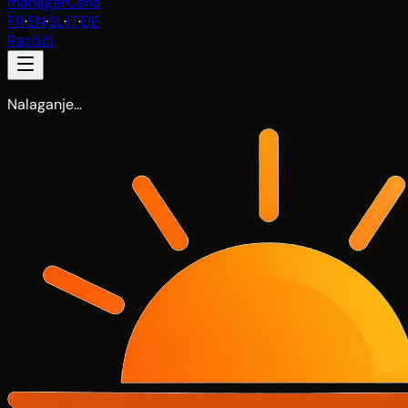
manager
Cene
FR
·
EN
·
SL
·
IT
·
DE
Razišči
Nalaganje…