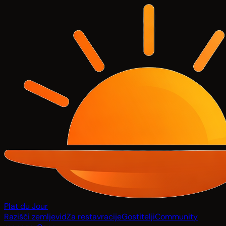
Plat du Jour
Razišči zemljevid
Za restavracije
Gostitelji
Community