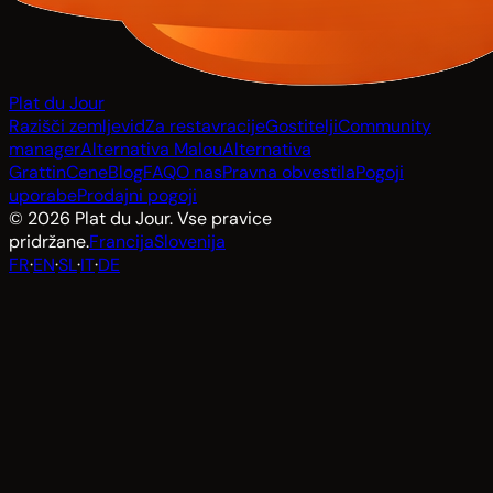
Plat du Jour
Razišči zemljevid
Za restavracije
Gostitelji
Community
manager
Alternativa Malou
Alternativa
Grattin
Cene
Blog
FAQ
O nas
Pravna obvestila
Pogoji
uporabe
Prodajni pogoji
© 2026 Plat du Jour. Vse pravice
pridržane.
Francija
Slovenija
FR
·
EN
·
SL
·
IT
·
DE