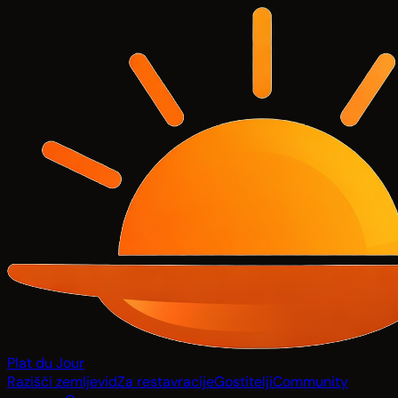
Plat du Jour
Razišči zemljevid
Za restavracije
Gostitelji
Community