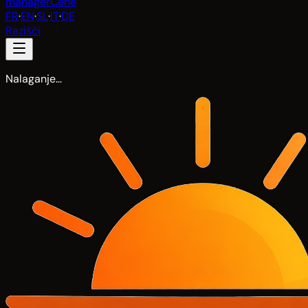
manager
Cene
FR
·
EN
·
SL
·
IT
·
DE
Razišči
Nalaganje…