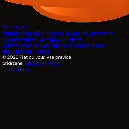
Plat du Jour
Razišči zemljevid
Za restavracije
Gostitelji
Community
manager
Alternativa Malou
Alternativa
Grattin
Cene
Blog
FAQ
O nas
Pravna obvestila
Pogoji
uporabe
Prodajni pogoji
© 2026 Plat du Jour. Vse pravice
pridržane.
Francija
Slovenija
FR
·
EN
·
SL
·
IT
·
DE