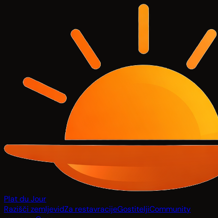
Plat du Jour
Razišči zemljevid
Za restavracije
Gostitelji
Community