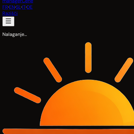
manager
Cene
FR
·
EN
·
SL
·
IT
·
DE
Razišči
Nalaganje…