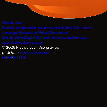
Plat du Jour
Razišči zemljevid
Za restavracije
Gostitelji
Community
manager
Alternativa Malou
Alternativa
Grattin
Cene
Blog
FAQ
O nas
Pravna obvestila
Pogoji
uporabe
Prodajni pogoji
© 2026 Plat du Jour. Vse pravice
pridržane.
Francija
Slovenija
FR
·
EN
·
SL
·
IT
·
DE