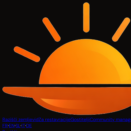
Razišči zemljevid
Za restavracije
Gostitelji
Community manag
FR
·
EN
·
SL
·
IT
·
DE