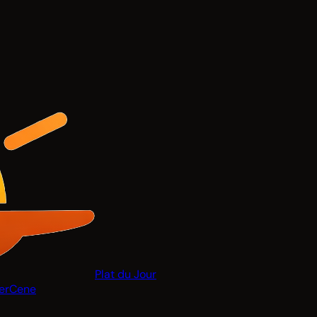
Plat du Jour
er
Cene