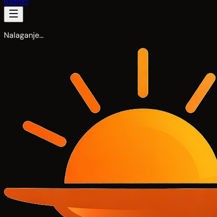
Razišči
Nalaganje…