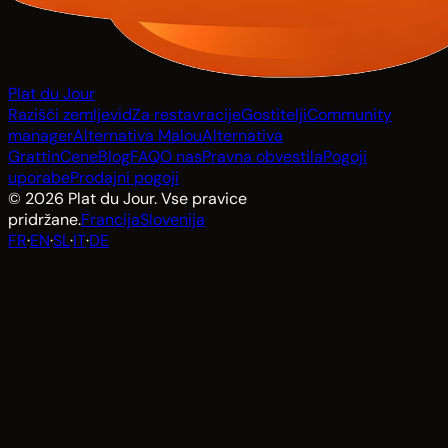
Plat du Jour
Razišči zemljevid
Za restavracije
Gostitelji
Community
manager
Alternativa Malou
Alternativa
Grattin
Cene
Blog
FAQ
O nas
Pravna obvestila
Pogoji
uporabe
Prodajni pogoji
© 2026 Plat du Jour. Vse pravice
pridržane.
Francija
Slovenija
FR
·
EN
·
SL
·
IT
·
DE