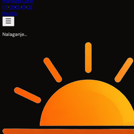
manager
Cene
FR
·
EN
·
SL
·
IT
·
DE
Razišči
Nalaganje…