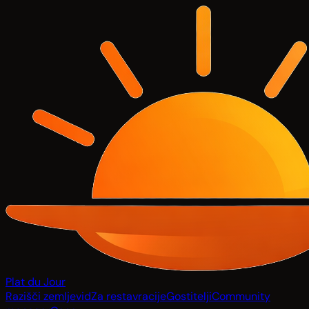
Plat du Jour
Razišči zemljevid
Za restavracije
Gostitelji
Community